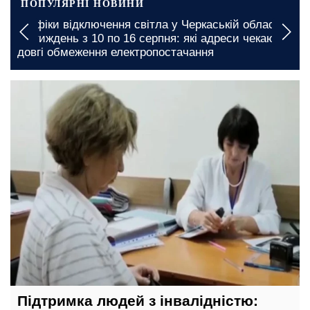
ПОПУЛЯРНІ НОВИНИ
світла у Черкаській області
Графіки відключення світ
 серпня: які адреси чекають
на тиждень з 10 по 16 сер
ктропостачання
потрапили під масштабн
26 грудня, 19:00
Підтримка людей з інвалідністю: