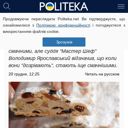
Продовжуючи переглядати Politeka.net Ви підтверджуєте, що
Як готувати штолен: простий рецепт
ознайомилися з
Політикою конфіденційності
і погоджуєтеся з
від судді "Мастер Шеф"
використанням файлів cookie.
Ярославського
Зрозумів
Штолени за цим рецептом виходять дуже
смачними, але суддя "Мастер Шеф"
Володимир Ярославський відзначив, що коли
вони "дозрівають", стають іще смачнішими.
20 грудня, 12:25
Читать на русском