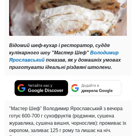
Відомий шеф-кухар і ресторатор, суддя
кулінарного шоу "Мастер Шеф"
Володимир
Ярославський
показав, як у домашніх умовах
приготувати ідеальні різдвяні штолени.
Читайте нас у
Додайте в
Google Discover
джерела Google
"Мастер Шеф" Володимир Ярославський з вечора
готує 600-700 г сухофруктів (родзинки, сушена
журавлика, сушена вишня, чорнослив): промиває їх
окропом, заливає 125 г рому та лишає на ніч.